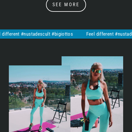
SEE MORE
ent #nustadescult #bigiottos
Feel different #nustadescult 