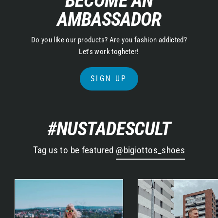
BECOME AN
AMBASSADOR
Do you like our products? Are you fashion addicted?
Let's work togheter!
SIGN UP
#NUSTADESCULT
Tag us to be featured
@bigiottos_shoes