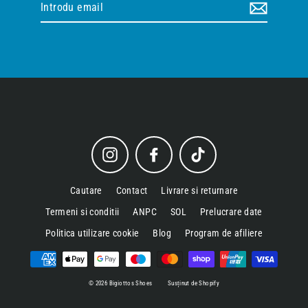
email
Instagram
Facebook
TikTok
Cautare
Contact
Livrare si returnare
Termeni si conditii
ANPC
SOL
Prelucrare date
Politica utilizare cookie
Blog
Program de afiliere
© 2026 Bigiottos Shoes
Susținut de Shopify