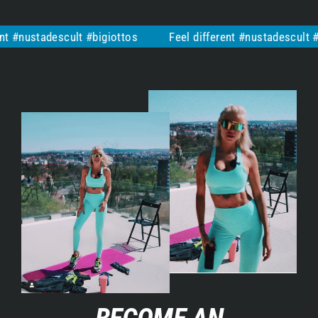
stadescult #bigiottos
Feel different #nustadescult #bigiot